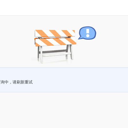
查询中，请刷新重试