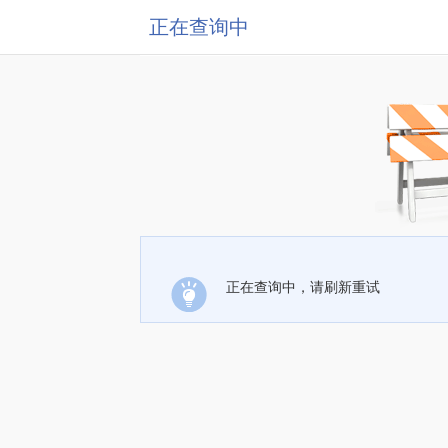
正在查询中
正在查询中，请刷新重试